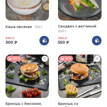
Сендвич с ветчиной
Каша овсяная
250 г
200 г
390
₽
690
₽
300 ₽
550 ₽
-20%
-21%
Бриошь с беконом,
Бриошь со