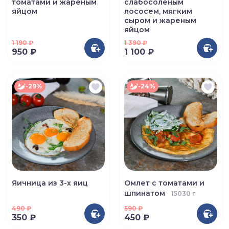
томатами и жареным
слабосоленым
яйцом
лососем, мягким
сыром и жареным
яйцом
1 190
₽
1 390
₽
950 ₽
1 100 ₽
-29%
-24%
Яичница из 3-х яиц
Омлет с томатами и
шпинатом
15030 г
490
₽
590
₽
350 ₽
450 ₽