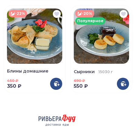
-22%
-20%
Популярное
Блины домашние
Сырники
15030 г
450
₽
690
₽
350 ₽
550 ₽