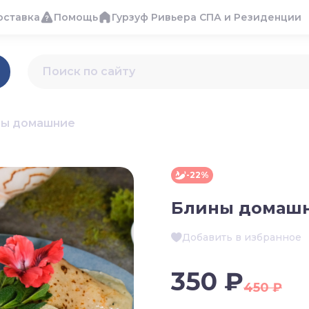
оставка
Помощь
Гурзуф Ривьера СПА и Резиденции
ны домашние
-22%
Блины домаш
Добавить в избранное
350 ₽
450 ₽