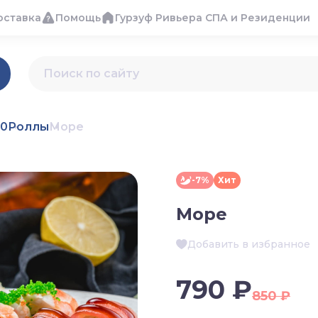
оставка
Помощь
Гурзуф Ривьера СПА и Резиденции
30
Роллы
Море
-7%
Хит
Море
Добавить в избранное
790 ₽
850 ₽